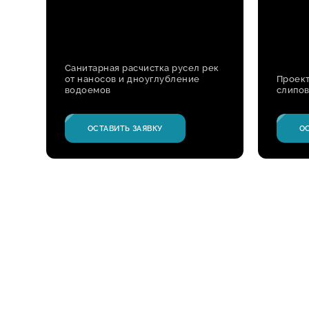
Санитарная расчистка русел рек
от наносов и дноуглубление
Проект
водоемов
слипов
ОСТАВИТЬ ЗАЯВКУ
О