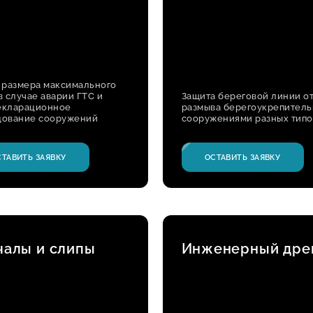
 размера максимального
в случае аварии ГТС и
Защита береговой линии о
екларационное
размыва берегоукрепител
дование сооружений
сооружениями разных типо
СТАВИТЬ ЗАЯВКУ
ОСТАВИТЬ ЗАЯВКУ
чалы и слипы
Инженерный дре