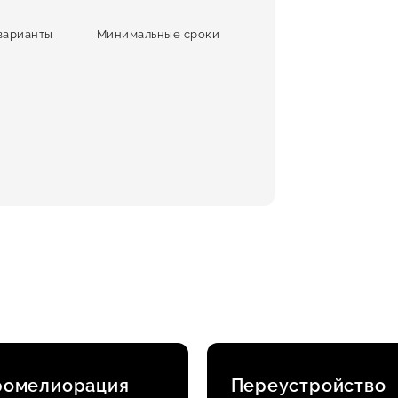
варианты
Минимальные сроки
ромелиорация
Переустройство