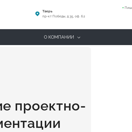
Пиш
Тверь
пр-кт Победы, д.35, оф. 62
О КОМПАНИИ
е проектно-
ментации