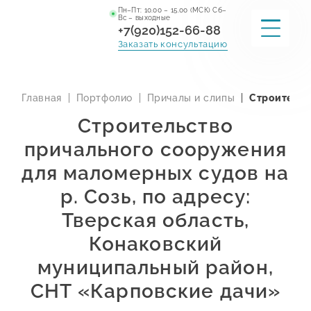
Пн–Пт: 10.00 – 15.00 (МСК) Сб–
Вс – выходные
+7(920)152-66-88
Заказать консультацию
ГЛАВНАЯ
Главная
Портфолио
Причалы и слипы
Строительс
УСЛУГИ
Строительство
причального сооружения
О КОМПАНИИ
для маломерных судов на
ПОРТФОЛИО
р. Созь, по адресу:
Тверская область,
КОНТАКТЫ
Конаковский
муниципальный район,
СНТ «Карповские дачи»