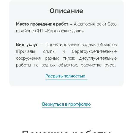
Описание
Место проведения работ
– Акватория реки Созь
в районе СНТ «Карповские дачи»
Вид услуг
– Проектирование водных объектов
(Причалы, слипы и берегоукрепительные
сооружения разных типов; дноуглубительные
работы на водных объектах, расчистка русел
рек)
Расрыть полностью
Суть проекта
: Проектная документация
«Строительство причального сооружения для
маломерных судов на р. Созь, по адресу:
Вернуться в портфолио
Тверская область, Конаковский муниципальный
район, СНТ «Карповские дачи».
Год проектирования
– 2023.