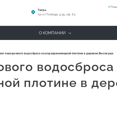
Пиш
Тверь
пр-кт Победы, д.35, оф. 62
О КОМПАНИИ
онт паводкового водосброса на водохранилищной плотине в деревне Высокуша
ового водосброса
ой плотине в де