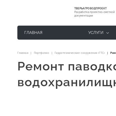
ТВЕРЬАГРОВОДПРОЕКТ
Разработка проектно-сметной
документации
ГЛАВНАЯ
УСЛУГИ
Главная
Портфолио
Гидротехнические сооружения (ГТС)
Рем
Ремонт паводк
водохранилищн