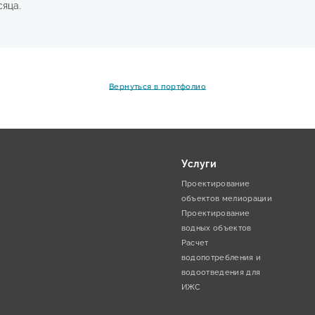
сяца.
Вернуться в портфолио
Услуги
Проектирование
объектов мелиорации
Проектирование
водных объектов
Расчет
водопотребления и
водоотведения для
ИЖС