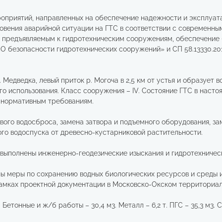
оприятий, направленных на обеспечение надежности и эксплуат
новения аварийной ситуации на ГТС в соответствии с современны
, предъявляемым к гидротехническим сооружениям, обеспечение
 «О безопасности гидротехнических сооружений» и СП 58.13330.2
 Медведка, левый приток р. Могоча в 2,5 км от устья и образует
ого использования. Класс сооружения – IV. Состояние ГТС в наст
т нормативным требованиям.
ого водосброса, замена затвора и подъемного оборудования, за
ого водоспуска от древесно-кустарниковой растительности.
выполнены инженерно-геодезические изыскания и гидротехничес
ы меры по сохранению водных биологических ресурсов и среды и
рамках проектной документации в Московско-Окском территориа
Бетонные и ж/б работы – 30,4 м3. Металл – 6,2 т. ПГС – 35,3 м3. 