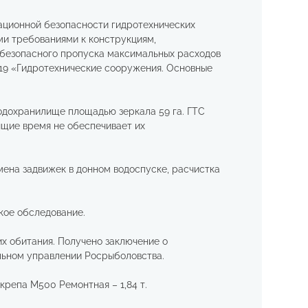
ационной безопасности гидротехнических
ми требованиями к конструкциям,
 безопасного пропуска максимальных расходов
019 «Гидротехнические сооружения. Основные
 водохранилище площадью зеркала 59 га. ГТС
оящие время не обеспечивает их
мена задвижек в донном водоспуске, расчистка
кое обследование.
х обитания. Получено заключение о
льном управлении Росрыболовства.
Скрепа М500 Ремонтная – 1,84 т.