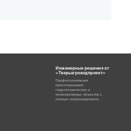
Инженерные решения от
«Тверьагроводпроект»
Профессиональное
проектирование
гидротехнических и
мелиоративных объектов с
полным сопровождением